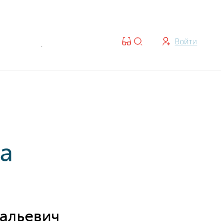
ты:
Войти
7:30 — 20:00 | Cб-Вс: 07:30 — 18:00
а
альевич