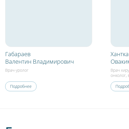
Габараев
Хантк
Валентин Владимирович
Оваки
Врач-уролог
Врач хиру
онколог,
Подробнее
Подро