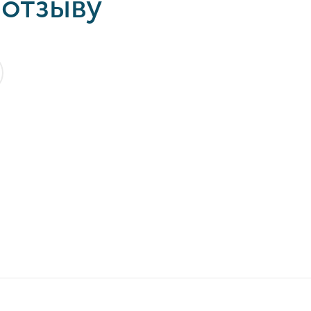
 отзыву
Ульяновск: ЭкспрессНева