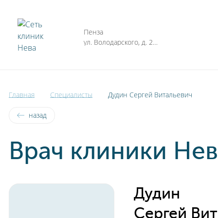
Ульяновск
Киров
Пенза
Часы рабо
Тольятти
ул. Володарского, д. 23/12
Пн - Пт 0
Смоленск
Петрозаводск
Главная
Специалисты
Дудин Сергей Витальевич
назад
Врач клиники Нев
Дудин
Сергей Вит