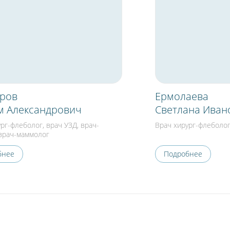
аров
Ермолаева
м Александрович
Светлана Иван
рг-флеболог, врач УЗД, врач-
Врач хирург-флеболог
 врач-маммолог
бнее
Подробнее